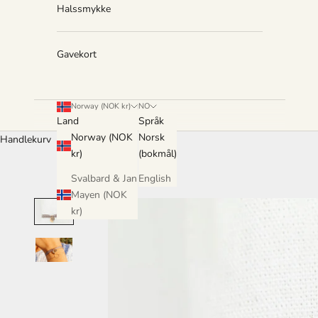
Halssmykke
Gavekort
Norway (NOK kr)
NO
Land
Språk
Norway (NOK
Norsk
Handlekurv
kr)
(bokmål)
Svalbard & Jan
English
Mayen (NOK
kr)