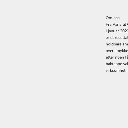
Om oss
Fra Paris til
I januar 202
er et result
holdbare smy
over smykker
etter noen 
bakteppe val
virksomhet.