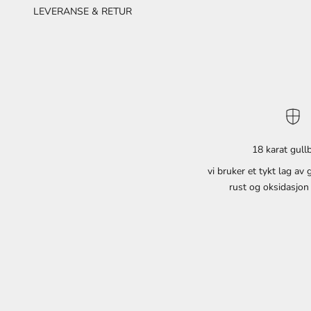
LEVERANSE & RETUR
M
å
n
e
d
l
18 karat gull
i
vi bruker et tykt lag av
g
rust og oksidasjon
N
y
h
e
t