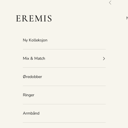
Hopp til innhold
Forrige
Eremis
Ny Kolleksjon
Mix & Match
Øredobber
Ringer
Armbånd