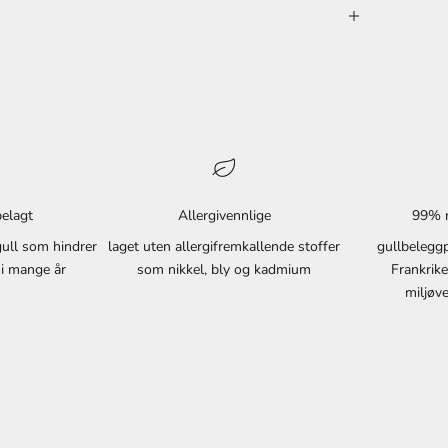
belagt
Allergivennlige
99% r
 gull som hindrer
laget uten allergifremkallende stoffer
gullbeleggp
 i mange år
som nikkel, bly og kadmium
Frankrik
miljøv