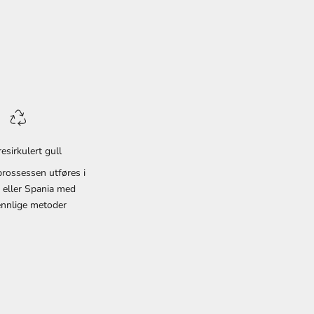
esirkulert gull
rossessen utføres i
e eller Spania med
ennlige metoder