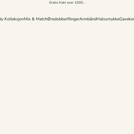
Gratis frakt over 1000,-
Ny Kolleksjon
Mix & Match
Øredobber
Ringer
Armbånd
Halssmykke
Gavekor