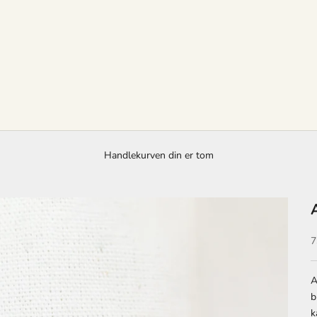
Handlekurven din er tom
S
7
A
b
k