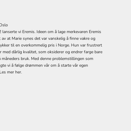
 Oslo
2 lanserte vi Eremis. Ideen om å lage merkevaren Eremis
at av at Marie synes det var vanskelig å finne vakre og
kker til en overkommelig pris i Norge. Hun var frustrert
 med dårlig kvalitet, som oksiderer og endrer farge bare
få måneders bruk. Med denne problemstillingen som
gte vi å følge drømmen vår om å starte vår egen
 Les mer
her
.