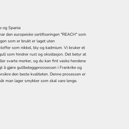
ke og Spania
har den europeiske sertifiseringen "REACH" som
gen som er brukt er laget uten
stoffer som nikkel, bly og kadmium. Vi bruker et
 gull som hindrer rust og oksidasjon. Det betyr at
eller svarte merker, og du kan fint vaske hendene
t å gjøre gullbeleggprossessen i Frankrike og
orsikre den beste kvaliteten. Denne prosessen er
 når man lager smykker som skal vare lenge.