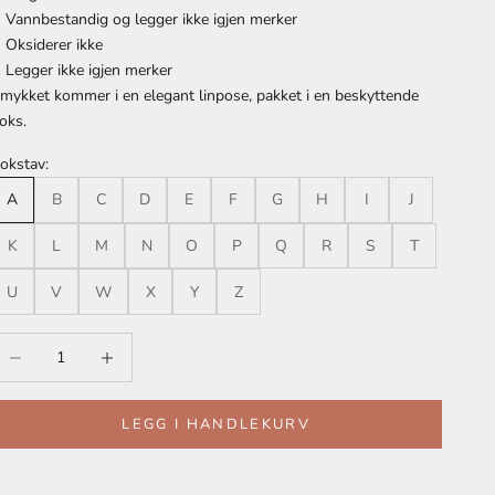
Vannbestandig og legger ikke igjen merker
Oksiderer ikke
Legger ikke igjen merker
mykket kommer i en elegant linpose, pakket i en beskyttende
oks.
okstav:
A
B
C
D
E
F
G
H
I
J
K
L
M
N
O
P
Q
R
S
T
U
V
W
X
Y
Z
eduser antall
Reduser antall
LEGG I HANDLEKURV