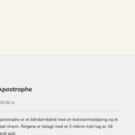
Apostrophe
algspris
30,00 kr
postrophe er et båndarmbånd med en bokstavmedaljong og et
lad-charm. Ringene er belagt med et 3 mikron tykt lag av 18
arat gull.