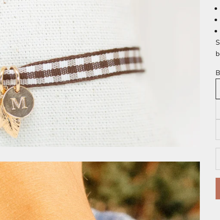
S
b
B
R