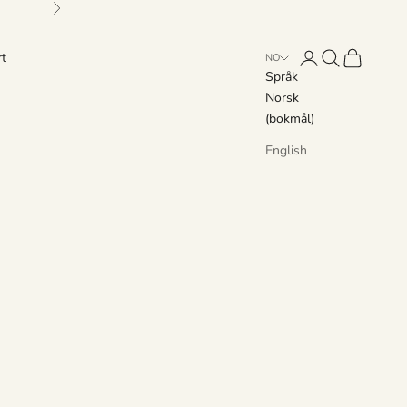
Neste
Åpne kontoside
Åpne søk
Åpne handl
t
NO
Språk
Norsk
(bokmål)
English