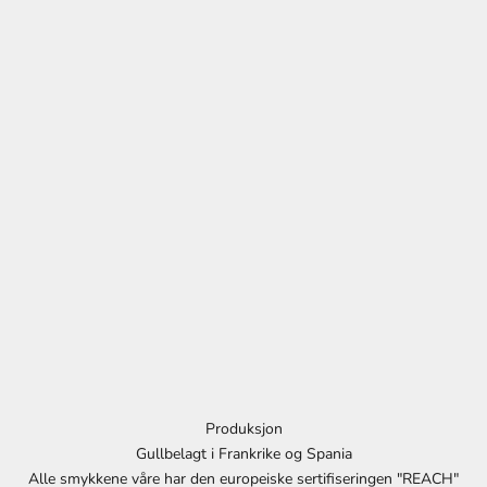
v
F
å
1
0
%
r
a
b
a
t
t
p
å
d
i
Produksjon
t
Gullbelagt i Frankrike og Spania
t
Alle smykkene våre har den europeiske sertifiseringen "REACH"
n