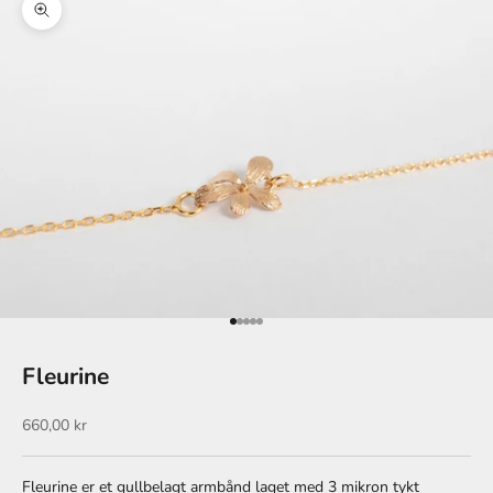
Forstørr
Gå til element 1
Gå til element 2
Gå til element 3
Gå til element 4
Gå til element 5
Fleurine
Salgspris
660,00 kr
Fleurine er et gullbelagt armbånd laget med 3 mikron tykt