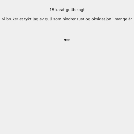
18 karat gullbelagt
vi bruker et tykt lag av gull som hindrer rust og oksidasjon i mange år
B
E
I
Gå til element 1
Gå til element 2
Gå til element 3
N
T
H
E
K
N
O
W
M
å
n
e