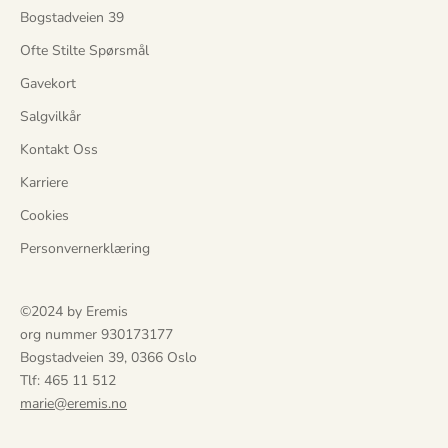
Bogstadveien 39
f
ø
Ofte Stilte Spørsmål
r
Gavekort
a
l
Salgvilkår
l
Kontakt Oss
e
a
Karriere
n
Cookies
d
r
Personvernerklæring
e
.
©2024 by Eremis
D
org nummer 930173177
u
Bogstadveien 39, 0366 Oslo
f
Tlf: 465 11 512
å
marie@eremis.no
r
u