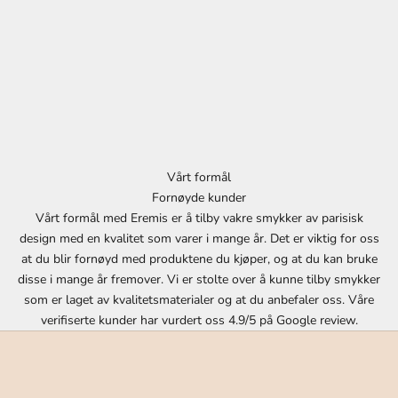
g
p
å
v
å
r
t
n
y
Vårt formål
h
Fornøyde kunder
e
Vårt formål med Eremis er å tilby vakre smykker av parisisk
t
design med en kvalitet som varer i mange år. Det er viktig for oss
s
at du blir fornøyd med produktene du kjøper, og at du kan bruke
b
disse i mange år fremover. Vi er stolte over å kunne tilby smykker
r
som er laget av kvalitetsmaterialer og at du anbefaler oss. Våre
e
verifiserte kunder har vurdert oss 4.9/5 på
Google review
.
v
.
D
u