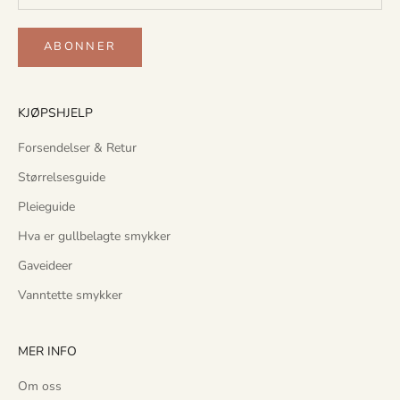
n
g
t
ABONNER
i
l
n
KJØPSHJELP
y
Forsendelser & Retur
e
k
Størrelsesguide
o
Pleieguide
l
l
Hva er gullbelagte smykker
e
Gaveideer
k
s
Vanntette smykker
j
o
MER INFO
n
e
Om oss
r