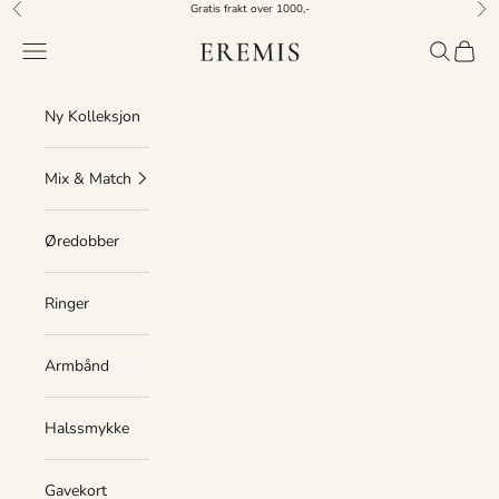
Hopp til innhold
Gratis frakt over 1000,-
Forrige
Nes
Eremis
Åpne navigeringsmeny
Åpne søk
Åpne h
Ny Kolleksjon
Mix & Match
Øredobber
Ringer
Armbånd
Halssmykke
Gavekort