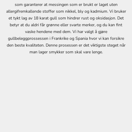
som garanterer at messingen som er brukt er laget uten
e
allergifremkallende stoffer som nikkel, bly og kadmium. Vi bruker
s
et tykt lag av 18 karat gull som hindrer rust og oksidasjon. Det
t
betyr at du aldri får grønne eller svarte merker, og du kan fint
e
vaske hendene med dem. Vi har valgt å gjøre
k
gullbeleggprossessen i Frankrike og Spania hvor vi kan forsikre
j
den beste kvaliteten. Denne prosessen er det viktigste steget når
ø
man lager smykker som skal vare lenge.
p
v
e
d
å
m
e
l
d
e
d
e