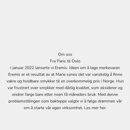
d
l
i
g
N
Om oss
y
Fra Paris til Oslo
h
I januar 2022 lanserte vi Eremis. Ideen om å lage merkevaren
Eremis er et resultat av at Marie synes det var vanskelig å finne
e
vakre og holdbare smykker til en overkommelig pris i Norge. Hun
t
var frustrert over smykker med dårlig kvalitet, som oksiderer og
endrer farge bare etter noen få måneders bruk. Med denne
s
problemstillingen som bakteppe valgte vi å følge drømmen vår
b
om å starte vår egen virksomhet. Les mer
her
.
r
e