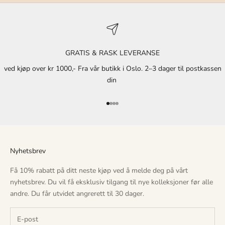
v
i
l
f
GRATIS & RASK LEVERANSE
å
e
ved kjøp over kr 1000,- Fra vår butikk i Oslo. 2–3 dager til postkassen
k
din
s
k
Gå til element 1
Gå til element 2
Gå til element 3
Gå til element 4
l
u
s
i
Nyhetsbrev
v
t
Få 10% rabatt på ditt neste kjøp ved å melde deg på vårt
i
nyhetsbrev. Du vil få eksklusiv tilgang til nye kolleksjoner før alle
l
andre. Du får utvidet angrerett til 30 dager.
g
a