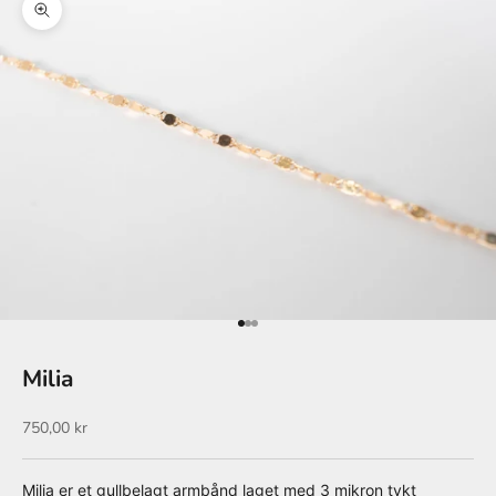
Forstørr
Gå til element 1
Gå til element 2
Gå til element 3
Milia
Salgspris
750,00 kr
Milia er et gullbelagt armbånd laget med 3 mikron tykt