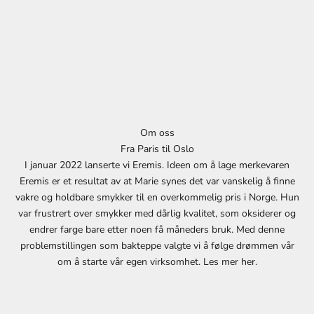
d
l
i
g
N
Om oss
y
Fra Paris til Oslo
h
I januar 2022 lanserte vi Eremis. Ideen om å lage merkevaren
Eremis er et resultat av at Marie synes det var vanskelig å finne
e
vakre og holdbare smykker til en overkommelig pris i Norge. Hun
t
var frustrert over smykker med dårlig kvalitet, som oksiderer og
endrer farge bare etter noen få måneders bruk. Med denne
s
problemstillingen som bakteppe valgte vi å følge drømmen vår
b
om å starte vår egen virksomhet. Les mer
her
.
r
e