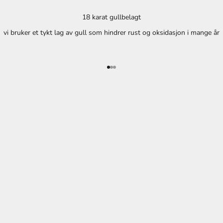
18 karat gullbelagt
vi bruker et tykt lag av gull som hindrer rust og oksidasjon i mange år
B
E
I
Gå til element 1
Gå til element 2
Gå til element 3
N
T
H
E
K
N
O
W
M
å
n
e