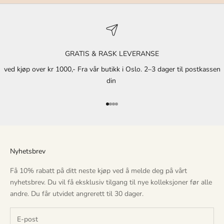
v
i
l
f
GRATIS & RASK LEVERANSE
å
e
ved kjøp over kr 1000,- Fra vår butikk i Oslo. 2–3 dager til postkassen
k
din
s
k
Gå til element 1
Gå til element 2
Gå til element 3
Gå til element 4
l
u
s
i
Nyhetsbrev
v
t
Få 10% rabatt på ditt neste kjøp ved å melde deg på vårt
i
nyhetsbrev. Du vil få eksklusiv tilgang til nye kolleksjoner før alle
l
andre. Du får utvidet angrerett til 30 dager.
g
a