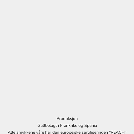
v
F
å
1
0
%
r
a
b
a
t
t
p
å
d
i
Produksjon
t
Gullbelagt i Frankrike og Spania
t
Alle smykkene våre har den europeiske sertifiseringen "REACH"
n