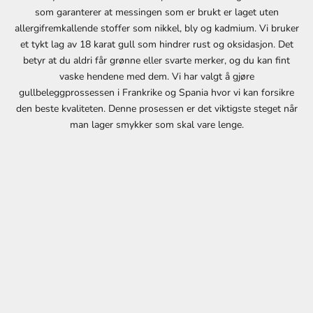
som garanterer at messingen som er brukt er laget uten
e
allergifremkallende stoffer som nikkel, bly og kadmium. Vi bruker
s
et tykt lag av 18 karat gull som hindrer rust og oksidasjon. Det
t
betyr at du aldri får grønne eller svarte merker, og du kan fint
e
vaske hendene med dem. Vi har valgt å gjøre
k
gullbeleggprossessen i Frankrike og Spania hvor vi kan forsikre
j
den beste kvaliteten. Denne prosessen er det viktigste steget når
ø
man lager smykker som skal vare lenge.
p
v
e
d
å
m
e
l
d
e
d
e