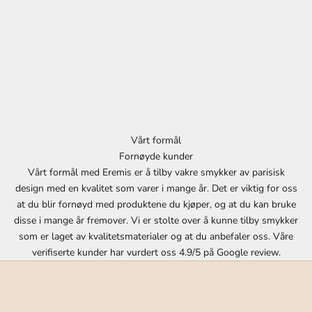
g
p
å
v
å
r
t
n
y
Vårt formål
h
Fornøyde kunder
e
Vårt formål med Eremis er å tilby vakre smykker av parisisk
t
design med en kvalitet som varer i mange år. Det er viktig for oss
s
at du blir fornøyd med produktene du kjøper, og at du kan bruke
b
disse i mange år fremover. Vi er stolte over å kunne tilby smykker
r
som er laget av kvalitetsmaterialer og at du anbefaler oss. Våre
e
verifiserte kunder har vurdert oss 4.9/5 på
Google review
.
v
.
D
u