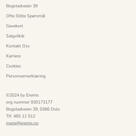
Bogstadveien 39
f
ø
Ofte Stilte Spørsmål
r
Gavekort
a
l
Salgvilkår
l
Kontakt Oss
e
a
Karriere
n
Cookies
d
r
Personvernerklæring
e
.
©2024 by Eremis
D
org nummer 930173177
u
Bogstadveien 39, 0366 Oslo
f
Tlf: 465 11 512
å
marie@eremis.no
r
u