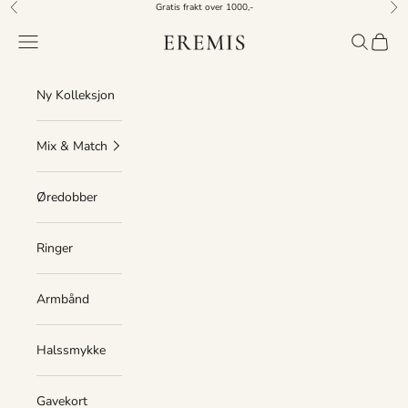
Hopp til innhold
Gratis frakt over 1000,-
Forrige
Nes
Eremis
Åpne navigeringsmeny
Åpne søk
Åpne h
Ny Kolleksjon
Mix & Match
Øredobber
Ringer
Armbånd
Halssmykke
Gavekort