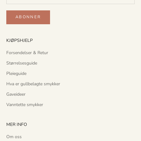
n
g
t
ABONNER
i
l
n
KJØPSHJELP
y
Forsendelser & Retur
e
k
Størrelsesguide
o
Pleieguide
l
l
Hva er gullbelagte smykker
e
Gaveideer
k
s
Vanntette smykker
j
o
MER INFO
n
e
Om oss
r