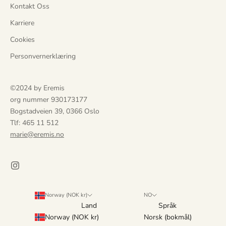
Kontakt Oss
e
a
Karriere
n
Cookies
d
r
Personvernerklæring
e
.
©2024 by Eremis
D
org nummer 930173177
u
Bogstadveien 39, 0366 Oslo
f
Tlf: 465 11 512
å
marie@eremis.no
r
u
t
v
i
d
Norway (NOK kr)
NO
Land
Språk
e
Norway (NOK kr)
Norsk (bokmål)
t