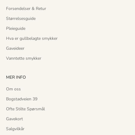
y
Forsendelser & Retur
e
k
Størrelsesguide
o
Pleieguide
l
l
Hva er gullbelagte smykker
e
Gaveideer
k
s
Vanntette smykker
j
o
MER INFO
n
e
Om oss
r
Bogstadveien 39
f
ø
Ofte Stilte Spørsmål
r
Gavekort
a
l
Salgvilkår
l