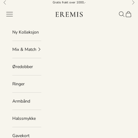
Hopp til innhold
Gratis frakt over 1000,-
Forrige
Nes
Eremis
Åpne navigeringsmeny
Åpne søk
Åpne h
Ny Kolleksjon
Mix & Match
Øredobber
Ringer
Armbånd
Halssmykke
Gavekort