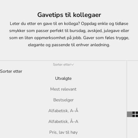
Gavetips til kollegaer
Leter du etter en gave til en kollega? Oppdag enkle og tidløse
smykker som passer perfekt til bursdag, avskjed, julegave eller
som en liten oppmerksomhet på jobb. Gaver som føles trygge,
elegante og passende til enhver anledning.
Sorter etter
Sorter etter
Utvalgte
Mest relevant
Bestselger
Alfabetisk, A–Å
B
Alfabetisk, Å–A
E
Pris, lav til høy
I