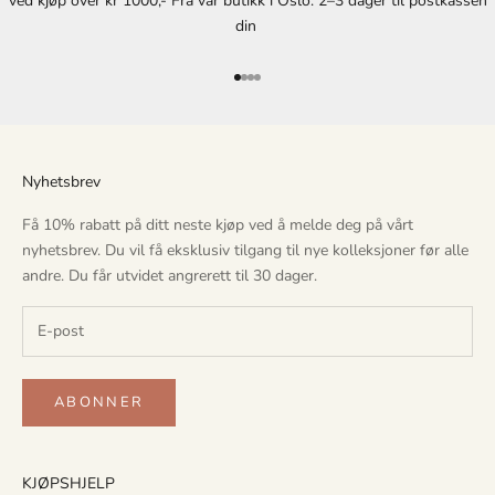
ved kjøp over kr 1000,- Fra vår butikk i Oslo. 2–3 dager til postkassen
k
din
s
k
Gå til element 1
Gå til element 2
Gå til element 3
Gå til element 4
l
u
s
i
Nyhetsbrev
v
t
Få 10% rabatt på ditt neste kjøp ved å melde deg på vårt
i
nyhetsbrev. Du vil få eksklusiv tilgang til nye kolleksjoner før alle
l
andre. Du får utvidet angrerett til 30 dager.
g
a
n
g
t
ABONNER
i
l
n
KJØPSHJELP