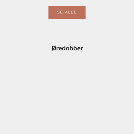
SE ALLE
Øredobber
Add to cart
Add to cart
Pervenche
Porcel