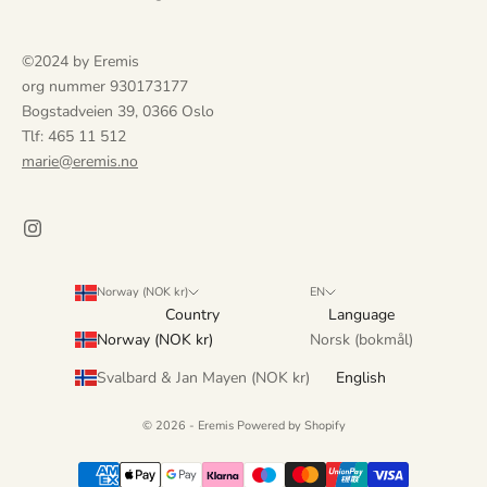
e
.
©2024 by Eremis
D
org nummer 930173177
u
Bogstadveien 39, 0366 Oslo
f
Tlf: 465 11 512
å
marie@eremis.no
r
u
t
v
i
d
Norway (NOK kr)
EN
Country
Language
e
Norway (NOK kr)
Norsk (bokmål)
t
a
Svalbard & Jan Mayen (NOK kr)
English
n
g
© 2026 - Eremis Powered by Shopify
r
e