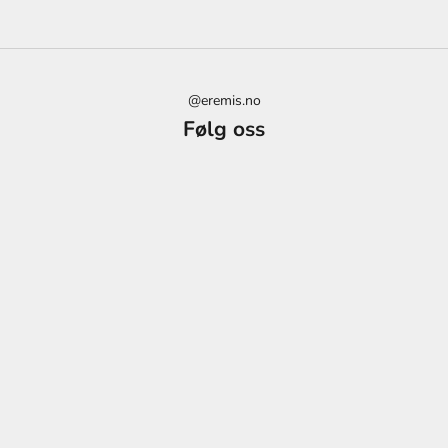
t
t
p
å
d
@eremis.no
i
Følg oss
t
t
n
e
s
t
e
k
j
ø
p
v
e
d