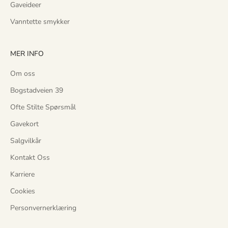
Gaveideer
k
s
Vanntette smykker
j
o
MER INFO
n
e
Om oss
r
Bogstadveien 39
f
ø
Ofte Stilte Spørsmål
r
Gavekort
a
l
Salgvilkår
l
Kontakt Oss
e
a
Karriere
n
Cookies
d
r
Personvernerklæring
e