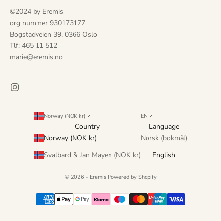
.
©2024 by Eremis
D
org nummer 930173177
u
Bogstadveien 39, 0366 Oslo
f
Tlf: 465 11 512
å
marie@eremis.no
r
u
t
v
i
d
Norway (NOK kr)
EN
Country
Language
e
Norway (NOK kr)
Norsk (bokmål)
t
a
Svalbard & Jan Mayen (NOK kr)
English
n
g
© 2026 - Eremis Powered by Shopify
r
e
r
e