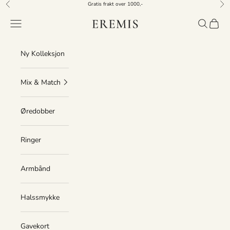
Skip to content
Gratis frakt over 1000,-
Previous
Nex
Eremis
Open navigation menu
Open sear
Open c
Ny Kolleksjon
Mix & Match
Øredobber
Ringer
Armbånd
Halssmykke
Gavekort