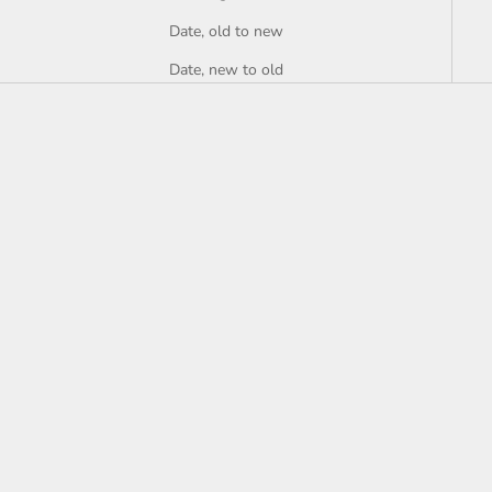
Date, old to new
Date, new to old
Choose options
Add to cart
Dorina
Arielle
Sale price
Sale price
From 850,00 kr
790,00 kr