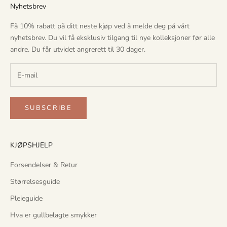
i
Nyhetsbrev
v
t
Få 10% rabatt på ditt neste kjøp ved å melde deg på vårt
i
nyhetsbrev. Du vil få eksklusiv tilgang til nye kolleksjoner før alle
l
andre. Du får utvidet angrerett til 30 dager.
g
a
n
g
t
SUBSCRIBE
i
l
n
KJØPSHJELP
y
Forsendelser & Retur
e
k
Størrelsesguide
o
Pleieguide
l
l
Hva er gullbelagte smykker
e